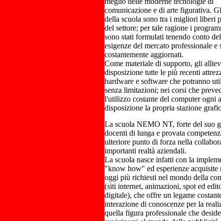
meglio delle moderne tecnologie di
comunicazione e di arte figurativa. Gl
della scuola sono tra i migliori liberi 
del settore; per tale ragione i program
sono stati formulati tenendo conto dell
esigenze del mercato professionale e
costantemente aggiornati.
Come materiale di supporto, gli allie
disposizione tutte le più recenti attrez
hardware e software che potranno uti
senza limitazioni; nei corsi che prev
l'utilizzo costante del computer ogni a
disposizione la propria stazione grafic
La scuola NEMO NT, forte del suo g
docenti di lunga e provata competenz
ulteriore punto di forza nella collabo
importanti realtà aziendali.
La scuola nasce infatti con la implem
"know how" ed esperienze acquisite n
oggi più richiesti nel mondo della c
(siti internet, animazioni, spot ed edit
digitale), che offre un legame costant
interazione di conoscenze per la reali
quella figura professionale che deside