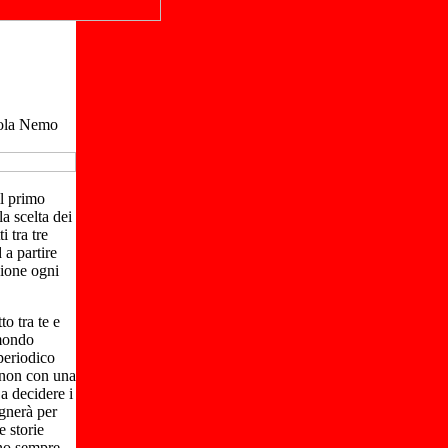
uola Nemo
il primo
a scelta dei
i tra tre
 a partire
zione ogni
o tra te e
 mondo
periodico
 non con una
 a decidere i
gnerà per
e storie
nno sempre