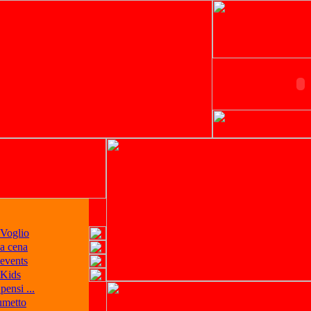
iVoglio
 a cena
 events
 Kids
pensi ...
fumetto