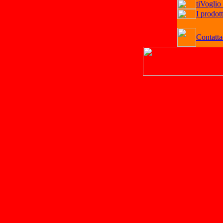
tiVoglio
I prodott
Contatta