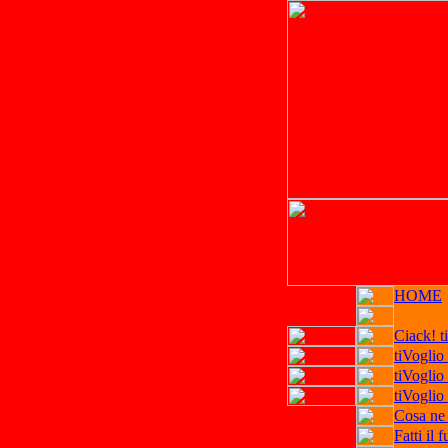
HOME
Ciack! t
tiVoglio
tiVoglio
tiVoglio
Cosa ne 
Fatti il 