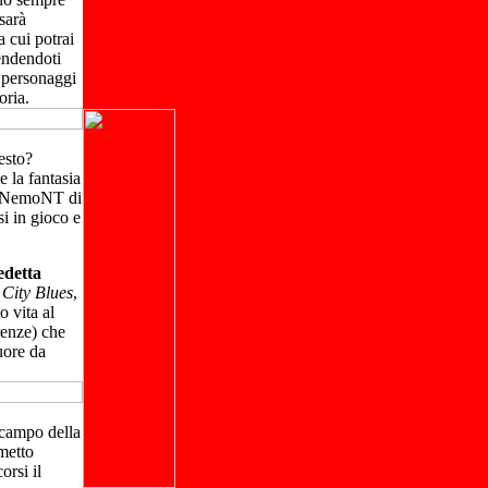
sarà
 cui potrai
endendoti
i personaggi
oria.
esto?
e la fantasia
to NemoNT di
i in gioco e
edetta
o
City Blues
,
o vita al
enze) che
uore da
 campo della
metto
rsi il