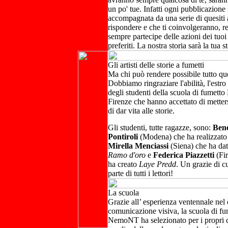
un po' tue. Infatti ogni pubblicazione 
accompagnata da una serie di quesiti a
rispondere e che ti coinvolgeranno, r
sempre partecipe delle azioni dei tuo
preferiti. La nostra storia sarà la tua st
Gli artisti delle storie a fumetti
Ma chi può rendere possibile tutto qu
Dobbiamo ringraziare l'abilità, l'estro 
degli studenti della scuola di fumet
Firenze che hanno accettato di metters
di dar vita alle storie.
Gli studenti, tutte ragazze, sono:
Ben
Pontiroli
(Modena) che ha realizzat
Mirella Menciassi
(Siena) che ha dat
Ramo d'oro
e
Federica Piazzetti
(Fir
ha creato
Laye Predd
. Un grazie di c
parte di tutti i lettori!
La scuola
Grazie all’ esperienza ventennale nel
comunicazione visiva, la scuola di fu
NemoNT ha selezionato per i propri co