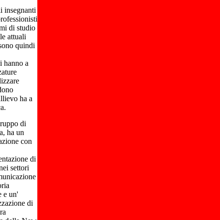
i insegnanti
professionisti
mi di studio
e attuali
 sono quindi
vi hanno a
zature
lizzare
edono
llievo ha a
a.
ruppo di
a, ha un
razione con
entazione di
ei settori
omunicazione
oria
e e un'
zzazione di
ra