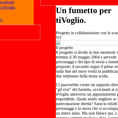
 scaricare
i tiVoglio
Un fumetto per
tiVoglio.
ci
Progetto in collaborazione con la sc
NT
Il progetto
Il progetto si divide in due momenti: 
termina il 30 maggio 2004 e prevede l
personaggi e del tipo di storia a fumett
proposte; il secondo segue il primo ed
dalla fine del mese vedrà la pubblica
due settimane della storia scelta.
Ci piacerebbe creare un rapporto dirett
"gli eroi" del fumetto, avvicinarti al
tiVoglio attraverso un appuntamento 
imperdibile. Quale modo migliore se
partecipazione diretta? Sarai tu infatti
personaggi e la storia che ci accompa
un intero anno. Ma non finisce qui. L
avranno sempre qualcosa di te, sara